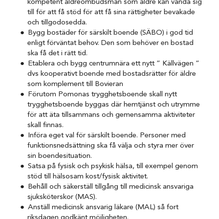
kompetent äldreombudsman som äldre kan vända sig
till för att få stöd för att få sina rättigheter bevakade
och tillgodosedda.
Bygg bostäder för särskilt boende (SÄBO) i god tid
enligt förväntat behov. Den som behöver en bostad
ska få det i rätt tid.
Etablera och bygg centrumnära ett nytt ” Källvägen ”
dvs kooperativt boende med bostadsrätter för äldre
som komplement till Bovieran
Förutom Pomonas trygghetsboende skall nytt
trygghetsboende byggas där hemtjänst och utrymme
för att äta tillsammans och gemensamma aktiviteter
skall finnas.
Införa eget val för särskilt boende. Personer med
funktionsnedsättning ska få välja och styra mer över
sin boendesituation.
Satsa på fysisk och psykisk hälsa, till exempel genom
stöd till hälsosam kost/fysisk aktivitet.
Behåll och säkerställ tillgång till medicinsk ansvariga
sjuksköterskor (MAS).
Anställ medicinsk ansvarig läkare (MAL) så fort
riksdagen godkänt möjligheten.