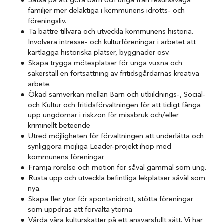
Satsa på att göra barn och unga från resurssvaga
familjer mer delaktiga i kommunens idrotts- och
föreningsliv.
Ta bättre tillvara och utveckla kommunens historia.
Involvera intresse- och kulturföreningar i arbetet att
kartlägga historiska platser, byggnader osv.
Skapa trygga mötesplatser för unga vuxna och
säkerställ en fortsättning av fritidsgårdarnas kreativa
arbete.
Ökad samverkan mellan Barn och utbildnings-, Social-
och Kultur och fritidsförvaltningen för att tidigt fånga
upp ungdomar i riskzon för missbruk och/eller
kriminellt beteende
Utred möjligheten för förvaltningen att underlätta och
synliggöra möjliga Leader-projekt ihop med
kommunens föreningar
Främja rörelse och motion för såväl gammal som ung.
Rusta upp och utveckla befintliga lekplatser såväl som
nya.
Skapa fler ytor för spontanidrott, stötta föreningar
som uppdras att förvalta ytorna
Vårda våra kulturskatter på ett ansvarsfullt sätt. Vi har