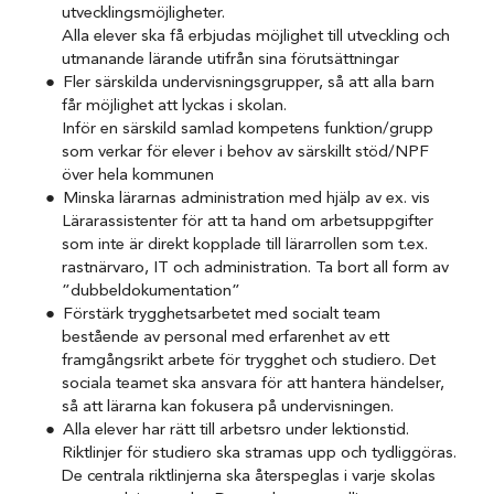
utvecklingsmöjligheter.
Alla elever ska få erbjudas möjlighet till utveckling och
utmanande lärande utifrån sina förutsättningar
Fler särskilda undervisningsgrupper, så att alla barn
får möjlighet att lyckas i skolan.
Inför en särskild samlad kompetens funktion/grupp
som verkar för elever i behov av särskillt stöd/NPF
över hela kommunen
Minska lärarnas administration med hjälp av ex. vis
Lärarassistenter för att ta hand om arbetsuppgifter
som inte är direkt kopplade till lärarrollen som t.ex.
rastnärvaro, IT och administration. Ta bort all form av
”dubbeldokumentation”
Förstärk trygghetsarbetet med socialt team
bestående av personal med erfarenhet av ett
framgångsrikt arbete för trygghet och studiero. Det
sociala teamet ska ansvara för att hantera händelser,
så att lärarna kan fokusera på undervisningen.
Alla elever har rätt till arbetsro under lektionstid.
Riktlinjer för studiero ska stramas upp och tydliggöras.
De centrala riktlinjerna ska återspeglas i varje skolas