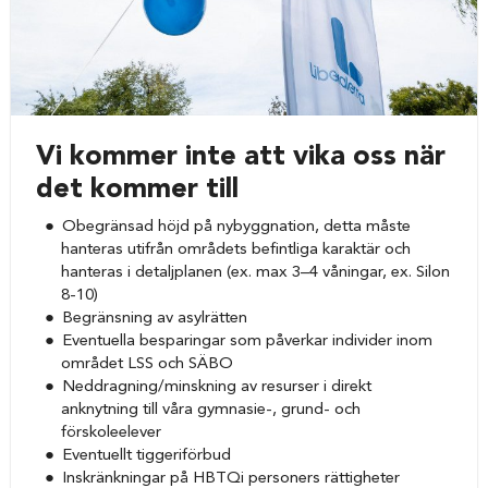
Vi kommer inte att vika oss när
det kommer till
Obegränsad höjd på nybyggnation, detta måste
hanteras utifrån områdets befintliga karaktär och
hanteras i detaljplanen (ex. max 3–4 våningar, ex. Silon
8-10)
Begränsning av asylrätten
Eventuella besparingar som påverkar individer inom
området LSS och SÄBO
Neddragning/minskning av resurser i direkt
anknytning till våra gymnasie-, grund- och
förskoleelever
Eventuellt tiggeriförbud
Inskränkningar på HBTQi personers rättigheter