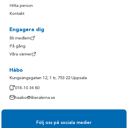
Hitta person
Kontakt
Engagera dig
Bli medlem
På gång
Våra vänner
Håbo
Kungsängsgatan 12, 1 tr, 753 22 Uppsala
018-10 34 80
haabo@liberalerna.se
Följ oss på sociala medier