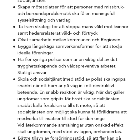
socialtjänsten.
Skapa mötesplatser för att personer med missbruk-
och beroendeproblematik ska få en meningsfull
sysselsättning och vardag.
Ta fram strategi för att stoppa mäns våld mot kvinnor
samt hedersrelaterat våld- och förtryck.
Ökat samarbete mellan kommunen och Regionen.
Bygga långsiktiga samverkansformer för att stödja
ideella föreningar.
Ha fler synliga poliser som är en viktig del av det
trygghetsskapande och våldspreventiva arbetet.
Statligt ansvar
Skola och socialtjänst (med stöd av polis) ska ingripa
snabbt när ett barn är på väg in i ett destruktivt
beteende. En snabb reaktion är viktig. När det gäller
ungdomar som gripits för brott ska socialtjänsten
snabbt kalla föräldrarna till ett möte, så att
socialtjänsten om möjligt ska kunna få föräldrarna att
medverka till insatser till stöd för den unge.
Vid återkommande anmälningar utan önskad effekt
skall ungdomen, med stöd av lagen, omhändertas.
Bättre tillsyn av försörjningsstöd, så att fler kan gå