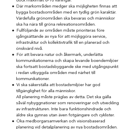
dock maximalt 8-10 våningar.
Där markområden medger ska möjligheten finnas att
bygga bostadsområden med en tydlig grön karaktär.
Värdefulla grönområden ska bevaras och människor
ska ha nära till gröna rekreationsområden.
Fullföljande av områden måste prioriteras före
igångsättande av nya för att möjliggöra service,
infrastruktur och kollektivtrafik till en planerad och
önskvärd nivå.
För att bevara natur och åkermark, underlätta
kommunikationerna och skapa levande boendemiljöer
ska fortsatt bostadsbyggande ske med utgångspunkt
i redan utbyggda områden med närhet till
kommunikationer.
Vi ska säkerställa att bostadsmiljöer har god
tillgänglighet för alla människor.
All planering måste präglas av detta. Det ska gälla
såväl nybyggnationer som renoveringar och utveckling
av infrastrukturen. Inte bara funktionshindrade och
äldre ska gynnas utan även fotgängare och cyklister.
Öka medborgarsamverkan och visionsbaserad
planering vid detaljplanering av nya bostadsområden.